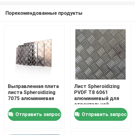
Порекомендованные продукты
Выправленная плита
Лист Spheroidizing
листа Spheroidizing
PVDF T8 6061
Дома
7075 алюминиевая
алюминиевый для
строительной
конструкции
Отправить запрос
Отправить запрос
О Компании
Контакты